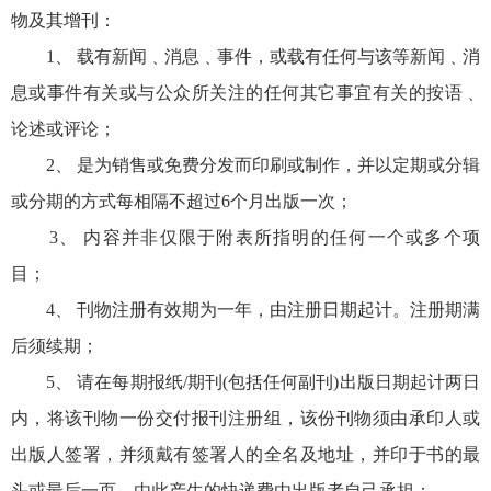
物及其增刊：
1、 载有新闻﹑消息﹑事件，或载有任何与该等新闻﹑消
息或事件有关或与公众所关注的任何其它事宜有关的按语﹑
论述或评论；
2、 是为销售或免费分发而印刷或制作，并以定期或分辑
或分期的方式每相隔不超过6个月出版一次；
3、 内容并非仅限于附表所指明的任何一个或多个项
目；
4、 刊物注册有效期为一年，由注册日期起计。注册期满
后须续期；
5、 请在每期报纸/期刊(包括任何副刊)出版日期起计两日
内，将该刊物一份交付报刊注册组，该份刊物须由承印人或
出版人签署，并须戴有签署人的全名及地址，并印于书的最
头或最后一页。由此产生的快递费由出版者自己承担；