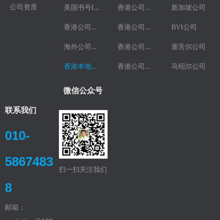
美
国书号ISBN
香
港公司更名
公司资质
新加坡公司
香
港公司业务
香
港公司转股
BVI公司
海
外公司业务
香
港公司开户
塞舌尔公司
香
港本地刊注册
香
港公司注销
马绍尔公司
微信公众号
联系我们
010-
5867483
扫一扫关注我们
8
邮箱：