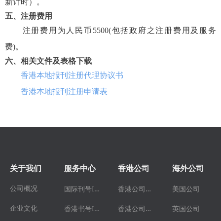
新计时）。
五、注册费用
注册费用为人民币5500(包括政府之注册费用及服务
费)。
六、相关文件及表格下载
香港本地报刊注册代理协议书
香港本地报刊注册申请表
关于我们
服务中心
香港公司
海外公司
国
际刊号ISSN
香
港公司注册
公司概况
美国公司
香
港书号ISBN
香
港公司年审
企业文化
英国公司