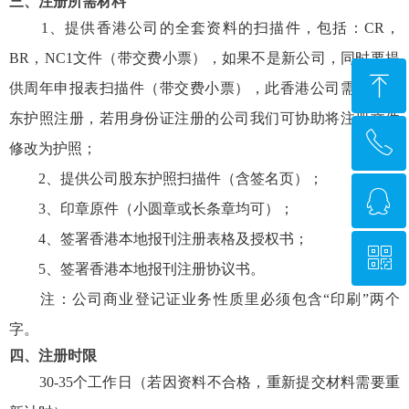
三、注册所需材料
1、提供香港公司的全套资料的扫描件，包括：CR，
BR，NC1文件（带交费小票），如果不是新公司，同时要提
ꁸ
供周年申报表扫描件（带交费小票），此香港公司需要用股
东护照注册，若用身份证注册的公司我们可协助将注册文件
ꂅ
回到顶部
修改为护照；
2、提供公司股东护照扫描件（含签名页）；
ꁗ
010-58674838
3、印章原件（小圆章或长条章均可）；
4、签署香港本地报刊注册表格及授权书；
ꀥ
QQ客服
5、签署香港本地报刊注册协议书。
注：公司商业登记证业务性质里必须包含“印刷”两个
微信二维码
字。
四、注册时限
30-35个工作日（若因资料不合格，重新提交材料需要重